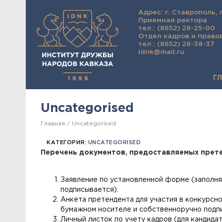
Адрес: г. Ставрополь, 
Приемная ректора
тел.: (8652) 28-25-00
Отдел кадров и право
тел.: (8652) 28-38-37
idnk@mail.ru
Г
Uncategorised
Главная
Uncategorised
КАТЕГОРИЯ:
UNCATEGORISED
Перечень документов, предоставляемых прете
Заявление по установленной форме (заполня
подписывается).
Анкета претендента для участия в конкурсн
бумажном носителе и собственноручно подп
Личный листок по учету кадров (для кандида