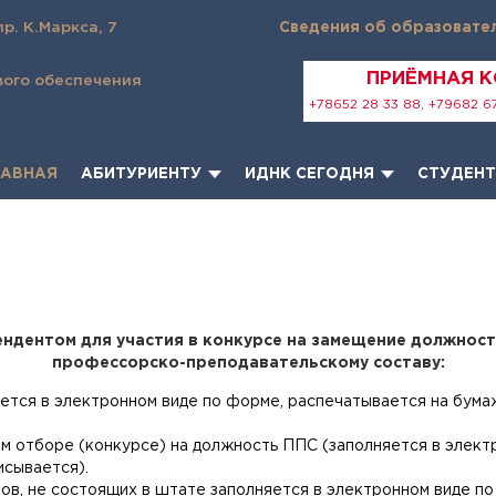
пр. К.Маркса, 7
Сведения об образовате
ПРИЁМНАЯ 
вого обеспечения
+78652 28 33 88, +79682 67
ЛАВНАЯ
АБИТУРИЕНТУ
ИДНК СЕГОДНЯ
СТУДЕН
ндентом для участия в конкурсе на замещение должност
профессорско-преподавательскому составу:
ется в электронном виде по форме, распечатывается на бум
ом отборе (конкурсе) на должность ППС (заполняется в элект
исывается).
тов, не состоящих в штате заполняется в электронном виде п