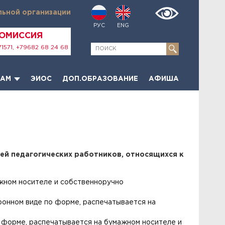
льной организации
РУС
ENG
КОМИССИЯ
1571, +79682 68 24 68
ТАМ
ЭИОС
ДОП.ОБРАЗОВАНИЕ
АФИША
ей педагогических работников, относящихся к
ажном носителе и собственноручно
ронном виде по форме, распечатывается на
о форме, распечатывается на бумажном носителе и