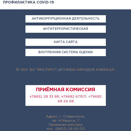
ПРОФИЛАКТИКА COVID-19
АНТИКОРРУПЦИОННАЯ ДЕЯТЕЛЬНОСТЬ
АНТИТЕРРОРИСТИЧЕСКАЯ
ДЕЯТЕЛЬНОСТЬ
КАРТА САЙТА
ВНУТРЕННЯЯ СИСТЕМА ОЦЕНКИ
КАЧЕСТВА ОБРАЗОВАНИЯ
© ЧОУ ВО "ИНСТИТУТ ДРУЖБЫ НАРОДОВ КАВКАЗА"
ПРИЁМНАЯ КОМИССИЯ
+78652 28 33 88, +79682 671571, +79682
68 24 68
Адрес: г. Ставрополь,
пр. К.Маркса, 7
Приемная ректора
тел.: (8652) 28-25-00