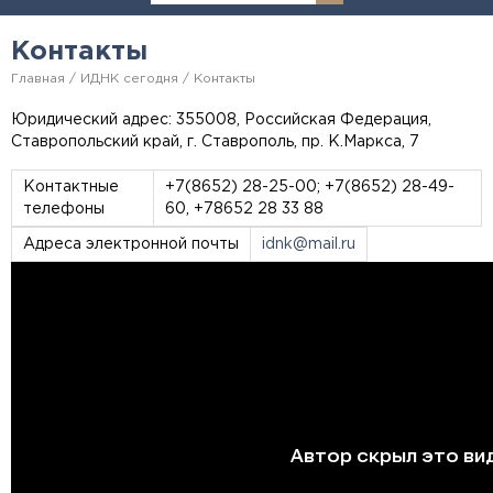
Контакты
Главная
ИДНК сегодня
Контакты
Юридический адрес: 355008, Российская Федерация,
Ставропольский край, г. Ставрополь, пр. К.Маркса, 7
Контактные
+7(8652) 28-25-00; +7(8652) 28-49-
телефоны
60,
+78652 28 33 88
Адреса электронной почты
idnk@mail.ru