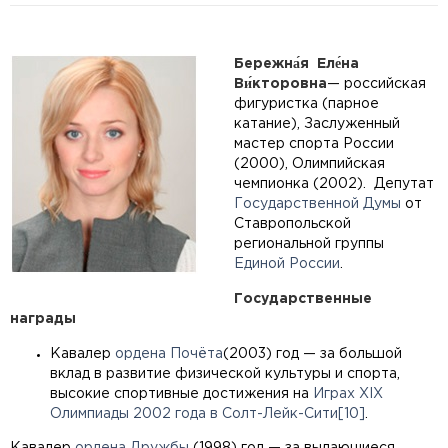
Бережна́я
Еле́на
Ви́кторовна
— российская
фигуристка (парное
катание), Заслуженный
мастер спорта России
(2000), Олимпийская
чемпионка (2002). Депутат
Государственной Думы
от
Ставропольской
региональной группы
Единой России
.
Государственные
награды
Кавалер
ордена Почёта
(2003) год — за большой
вклад в развитие физической культуры и спорта,
высокие спортивные достижения на
Играх XIX
Олимпиады 2002 года в Солт-Лейк-Сити
[10]
.