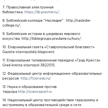
7. Православная электронная
библиотека
https://lib.pravmir.ru/
;
8. Библейский колледж "Наследие"
http://nasledie-
college.ru/
;
9. Библейские истории в шедеврах мирового
искусства
http://biblegroups.predanie.ru/kurs/
;
10. Епархиальная газета «Ставропольский благовест»
Gazeta-stavropolskij-blagovest;
11. Епархиальная телевизионная передача «Град Креста»
Grad-kresta-stavropol-3822515;
12. Федеральный центр информационно-образовательных
ресурсов
http://fcior.edu.ru/
13. Наука и образование против
террора
http://scienceport.ru
14. Национальный центр противодействия терроризму и
экстремизму в образовательной среде и сети