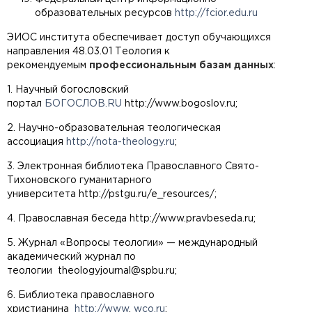
образовательных ресурсов
http://fcior.edu.ru
ЭИОС института обеспечивает доступ обучающихся
направления 48.03.01 Теология к
рекомендуемым
профессиональным базам данных
:
1. Научный богословский
портал
БОГОСЛОВ.RU
http://www.bogoslov.ru
;
2. Научно-образовательная теологическая
ассоциация
http://nota-theology.ru
;
3. Электронная библиотека Православного Свято-
Тихоновского гуманитарного
университета
http://pstgu.ru/e_resources/
;
4. Православная беседа
http://www.pravbeseda.ru
;
5. Журнал «Вопросы теологии» — международный
академический журнал по
теологии
theologyjournal@spbu.ru
;
6. Библиотека православного
христианина
http://www
.
wco.ru
;