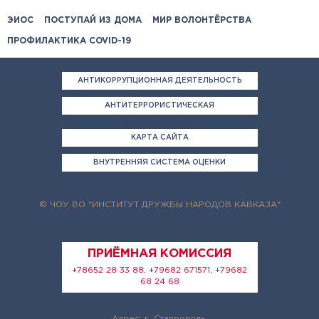
ЭИОС
ПОСТУПАЙ ИЗ ДОМА
МИР ВОЛОНТЁРСТВА
ПРОФИЛАКТИКА COVID-19
АНТИКОРРУПЦИОННАЯ ДЕЯТЕЛЬНОСТЬ
АНТИТЕРРОРИСТИЧЕСКАЯ
ДЕЯТЕЛЬНОСТЬ
КАРТА САЙТА
ВНУТРЕННЯЯ СИСТЕМА ОЦЕНКИ
КАЧЕСТВА ОБРАЗОВАНИЯ
© ЧОУ ВО "ИНСТИТУТ ДРУЖБЫ НАРОДОВ КАВКАЗА"
ПРИЁМНАЯ КОМИССИЯ
+78652 28 33 88, +79682 671571, +79682
68 24 68
Адрес: г. Ставрополь,