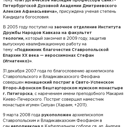
тему:
«Литургическое наследие профессора Санкт-
Петербургской Духовной Академии Дмитриевского
Алексия Афанасьевича»,
присуждена ученая степень
Кандидата богословия.
В 2005 году поступил на
заочное отделение Института
Дружбы Народов Кавказа на факультет
теологии,
который закончил в 2009 году, защитив
выпускную квалификационную работу на
тему:
«Подвижник благочестия Ставропольской
Епархии XX века — иеросхимонах Стефан
(Игнатенко)»
.
31 декабря 2007 года по благословению архиепископа
Ставропольского и Владикавказского Феофана
совершен
монашеский постриг в Свято-Успенском
Второ-Афонском Бештаугорском мужском монастыре
г. Пятигорска
, с наречением имени преподобного Макария
Киево-Печерского. Постриг совершил наместник
монастыря игумен Силуан (Хараим, +2011).
9 марта 2008 года
рукоположен
архиепископом
Ставропольским и Владикавказским Феофаном в
сан
иеродиакона
в Кафедральном соборе св. ап. Андрея