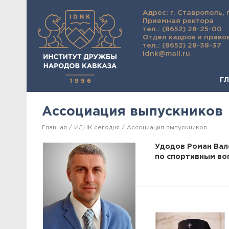
Адрес: г. Ставрополь, 
Приемная ректора
тел.: (8652) 28-25-00
Отдел кадров и право
тел.: (8652) 28-38-37
idnk@mail.ru
Г
Ассоциация выпускников
Главная
ИДНК сегодня
Ассоциация выпускников
Удодов Роман Вал
по спортивным во