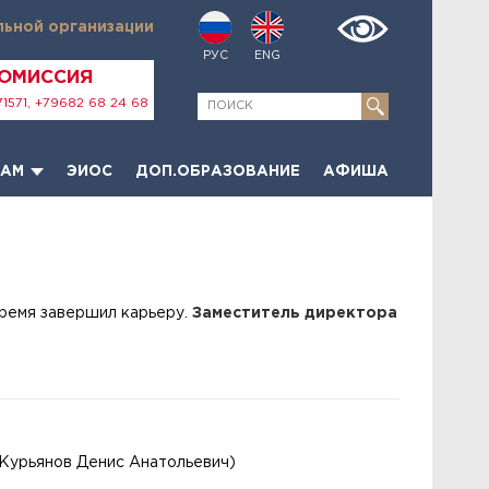
льной организации
РУС
ENG
КОМИССИЯ
1571, +79682 68 24 68
ТАМ
ЭИОС
ДОП.ОБРАЗОВАНИЕ
АФИША
время завершил карьеру.
Заместитель директора
Курьянов Денис Анатольевич)