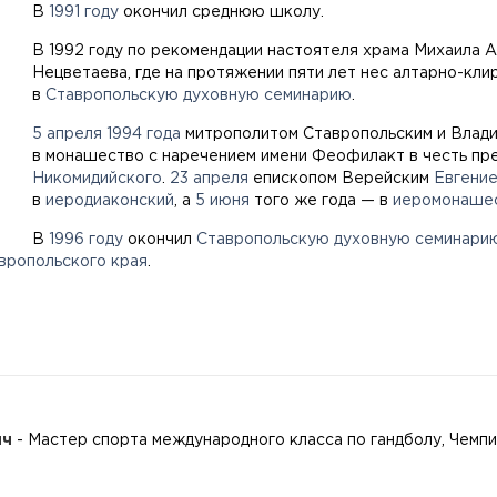
В
1991 году
окончил среднюю школу.
В 1992 году по рекомендации настоятеля храма Михаила А
Нецветаева, где на протяжении пяти лет нес алтарно-кли
в
Ставропольскую духовную семинарию
.
5 апреля
1994 года
митрополитом Ставропольским и Влад
в монашество с наречением имени Феофилакт в честь п
Никомидийского
.
23 апреля
епископом Верейским
Евгени
в
иеродиаконский
, а
5 июня
того же года — в
иеромонаше
В
1996 году
окончил
Ставропольскую духовную семинари
вропольского края
.
ич
- Мастер спорта международного класса по гандболу, Чемп