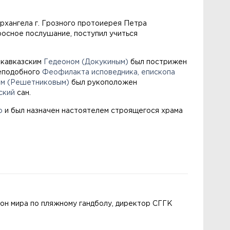
рхангела г. Грозного протоиерея Петра
росное послушание, поступил учиться
икавказским
Гедеоном (Докукиным)
был пострижен
реподобного
Феофилакта исповедника, епископа
ем (Решетниковым)
был рукоположен
ский
сан.
ю
и был назначен настоятелем строящегося храма
ион мира по пляжному гандболу, директор СГГК