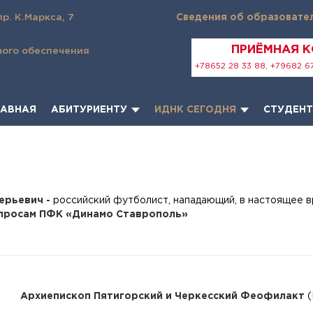
пр. К.Маркса, 7
Сведения об образовате
ПРИЁМНАЯ 
вого обеспечения
+78652 28 33 88, +79682 67
ЛАВНАЯ
АБИТУРИЕНТУ
ИДНК СЕГОДНЯ
СТУДЕН
ерьевич -
российский футболист, нападающий, в настоящее 
просам ПФК «Динамо Ставрополь»
Архиепископ Пятигорский и Черкесский Феофилакт
(