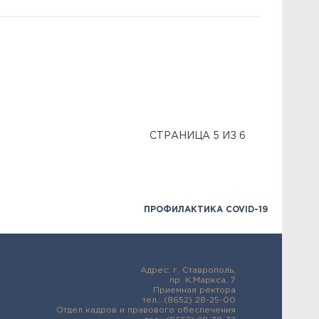
СТРАНИЦА 5 ИЗ 6
ПРОФИЛАКТИКА COVID-19
Адрес: г. Ставрополь,
пр. К.Маркса, 7
Приемная ректора
тел.: (8652) 28-25-00
Отдел кадров и правового обеспечения