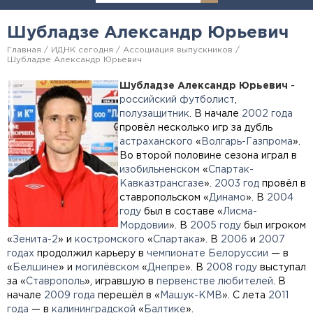
Шубладзе Александр Юрьевич
Главная
ИДНК сегодня
Ассоциация выпускников
Шубладзе Александр Юрьевич
Шубладзе Александр Юрьевич
-
российский
футболист
,
полузащитник
. В начале
2002 года
провёл несколько игр за дубль
астраханского
«
Волгарь-Газпрома
».
Во второй половине сезона играл в
изобильненском
«
Спартак-
Кавказтрансгазе
».
2003 год
провёл в
ставропольском «
Динамо
». В
2004
году
был в составе «
Лисма-
Мордовии
». В
2005 году
был игроком
«
Зенита-2
» и
костромского
«
Спартака
». В
2006
и
2007
годах
продолжил карьеру в
чемпионате Белоруссии
— в
«
Белшине
» и
могилёвском
«
Днепре
». В
2008 году
выступал
за «
Ставрополь
», игравшую в
первенстве любителей
. В
начале
2009 года
перешёл в «
Машук-КМВ
». С лета
2011
года
— в
калининградской
«
Балтике
».