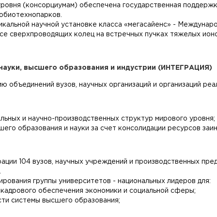
уровня (консорциумам) обеспечена государственная поддержка
робиотехнопарков.
кальной научной установке класса «мегасайенс» - Междунаро
се сверхпроводящих колец на встречных пучках тяжелых ионо
науки, высшего образования и индустрии (ИНТЕГРАЦИЯ)
ию объединений вузов, научных организаций и организаций реа
льных и научно-производственных структур мирового уровня;
го образования и науки за счет консолидации ресурсов заин
ции 104 вузов, научных учреждений и производственных пред
.
рования группы университетов - национальных лидеров для:
 кадрового обеспечения экономики и социальной сферы;
ти системы высшего образования;