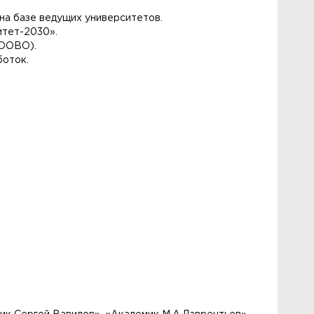
на базе ведущих университетов.
итет-2030».
(ООВО).
боток.