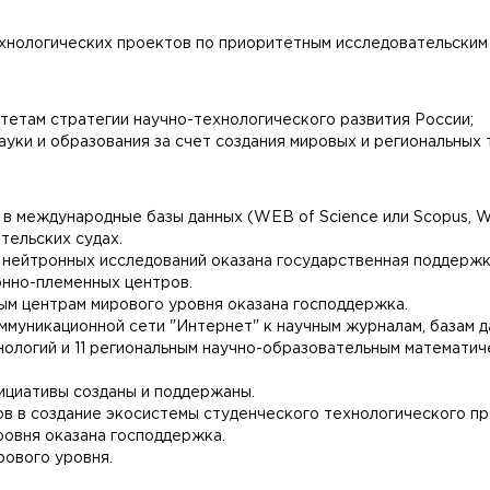
ехнологических проектов по приоритетным исследовательским
тетам стратегии научно-технологического развития России;
уки и образования за счет создания мировых и региональных 
в международные базы данных (WEB of Science или Scopus, WE
тельских судах.
 нейтронных исследований оказана государственная поддержк
онно-племенных центров.
ным центрам мирового уровня оказана господдержка.
муникационной сети "Интернет" к научным журналам, базам д
нологий и 11 региональным научно-образовательным математич
ициативы созданы и поддержаны.
ов в создание экосистемы студенческого технологического п
овня оказана господдержка.
ового уровня.