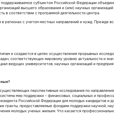
– поддерживаемое субъектом Российской Федерации объедине
ганизаций высшего образования и (или) научных организаций 
ть в соответствии с программой деятельности центра.
в регионах с учетом местных направлений и нужд. Прежде все
 типам и создаются в целях осуществления прорывных исслед
задач, соответствующих мировому уровню актуальности и зна
иал ведущих университетов, научных организаций и предприя
еные?
осуществляющих перспективные исследования по направления
 система мер поддержки – финансовых, социальных и професс
езидента Российской Федерации для молодых кандидатов и до
кже гранты, предоставляемые фондами поддержки научной, на
чения молодых ученых жильем. Что касается профессиональной