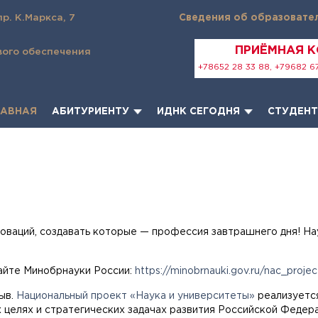
пр. К.Маркса, 7
Сведения об образовате
ПРИЁМНАЯ 
вого обеспечения
+78652 28 33 88, +79682 67
ЛАВНАЯ
АБИТУРИЕНТУ
ИДНК СЕГОДНЯ
СТУДЕН
оваций, создавать которые — профессия завтрашнего дня! На
айте Минобрнауки России:
https://minobrnauki.gov.ru/nac_projec
ыв.
Национальный проект «Наука и университеты»
реализуется
 целях и стратегических задачах развития Российской Федерац