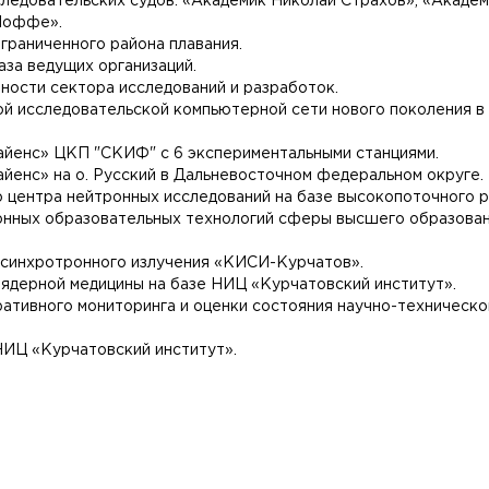
едовательских судов: «Академик Николай Страхов», «Академи
Иоффе».
граниченного района плавания.
за ведущих организаций.
ости сектора исследований и разработок.
й исследовательской компьютерной сети нового поколения в
сайенс» ЦКП "СКИФ" с 6 экспериментальными станциями.
айенс» на о. Русский в Дальневосточном федеральном округе.
 центра нейтронных исследований на базе высокопоточного 
ионных образовательных технологий сферы высшего образова
 синхротронного излучения «КИСИ-Курчатов».
ядерной медицины на базе НИЦ «Курчатовский институт».
тивного мониторинга и оценки состояния научно-техническо
ИЦ «Курчатовский институт».