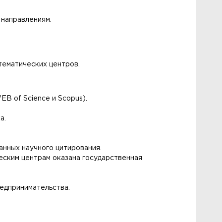
 направлениям.
тематических центров.
B of Science и Scopus).
а.
анных научного цитирования.
еским центрам оказана государственная
редпринимательства.