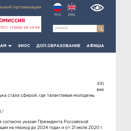
льной организации
РУС
ENG
КОМИССИЯ
1571, +79682 68 24 68
ТАМ
ЭИОС
ДОП.ОБРАЗОВАНИЕ
АФИША
XXI
век
ука стала сферой, где талантливая молодежь
t/
 согласно указам Президента Российской
ии на период до 2024 года» и от 21 июля 2020 г.