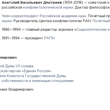
Анато́лий Васи́льевич Дми́триев
(1934-2018) — советский и
российской
конфликтологической науки
. Доктор философск
Член-корреспондент
Российской академии наук
. Почётный п
науки
. Руководитель Центра конфликтологии РАН.
Почётный
1986—1994 — главный редактор журнала «
Социологические и
1991—1994 — президент
РАПН
.
имирович
й Думы VII созыва.
ской партии «Единая Россия».
еля Комитета Государственной Думы
, собственности и земельным отношениям.
хаил Владимирович