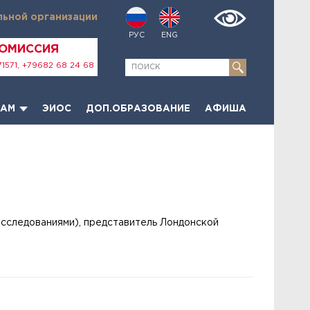
льной организации
РУС
ENG
КОМИССИЯ
1571, +79682 68 24 68
ТАМ
ЭИОС
ДОП.ОБРАЗОВАНИЕ
АФИША
исследованиями), представитель Лондонской