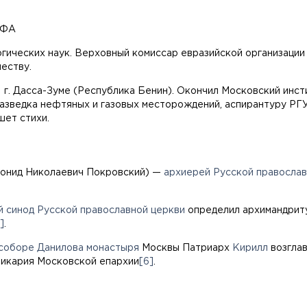
ОФА
гических наук. Верховный комиссар евразийской организации
еству.
г. Дасса-Зуме (Республика Бенин). Окончил Московский инстит
разведка нефтяных и газовых месторождений, аспирантуру РГУ 
шет стихи.
еонид Николаевич Покровский) —
архиерей
Русской православ
 синод Русской православной церкви
определил архимандриту
]
.
соборе
Данилова монастыря
Москвы Патриарх
Кирилл
возгла
викария Московской епархии
[6]
.