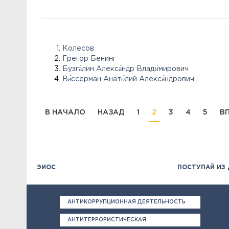
Колесов
Грегор Бенинг
Бузга́лин Алекса́ндр Влади́мирович
Ва́ссерман Анато́лий Алекса́ндрович
В НАЧАЛО
НАЗАД
1
2
3
4
5
В
ЭИОС
ПОСТУПАЙ ИЗ
АНТИКОРРУПЦИОННАЯ ДЕЯТЕЛЬНОСТЬ
АНТИТЕРРОРИСТИЧЕСКАЯ