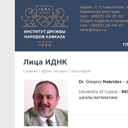
Адрес: г. Ставрополь, 
Приемная ректора
тел.: (8652) 28-25-00
Отдел кадров и право
тел.: (8652) 28-38-37
idnk@mail.ru
Г
Лица ИДНК
Главная
ИДНК сегодня
Лица ИДНК
Dr
. Gregory
Makrides
– 
University of Cyprus
·
RE
школы математики