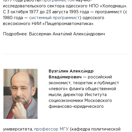
1977 года работал
программистом
научно-
исследовательского сектора одесского НПО «Холодмаш».
С 3 октября 1977 до 23 августа 1995 года — программист (с
1980 года —
системный программист
) одесского
всесоюзного НИИ «Пищепромавтоматика».
Подробнее: Ва́ссерман Анато́лий Алекса́ндрович
Бузга́лин Алекса́ндр
Влади́мирович
— российский
экономист, теоретик и публицист
«левого» фланга общественной
мысли, директор Института
социоэкономики Московского
финансово-юридического
университета,
профессор
МГУ
(кафедра политической