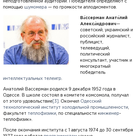
неподготовленной аудитории. Победителя определяют с
помощью
шумомера
— по громкости аплодисментов.
Ва́ссерман
Анато́лий
Алекса́ндрович
—
советский, украинский и
российский журналист,
публицист,
телеведущий,
политический
консультант, участник и
многократный
победитель
интеллектуальных телеигр
.
Анатолий Вассерман родился 9 декабря 1952 года в
Одессе. В школе состоял в комитете комсомола, получал
от этого удовольствие
[3]
. Окончил
Одесский
технологический институт холодильной промышленности
,
факультет
теплофизики
, по специальности «
инженер
-
теплофизик».
После окончания института с 1 августа 1974 до 30 сентября