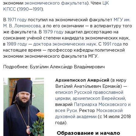
экономии
экономического факультета
). Член
ЦК
КПСС
(
1990
—
1991
).
В
1971 году
поступил на экономический факультет
МГУ им.
М. В. Ломоносова
, а по его окончании — в аспирантуру того
же факультета. В
1979 году
защитил диссертацию на
соискание учёной степени кандидата экономических наук,
в
1989 году
—
доктора экономических наук
. C
1991 года
по
настоящее время — профессор кафедры политической
экономии экономического факультета МГУ.
Подробнее: Бузга́лин Алекса́ндр Влади́мирович
Архиепископ Амвро́сий
(в миру
Вита́лий Анато́льевич Ермако́в) —
епископ
Русской православной
церкви
,
архиепископ
Верейский
,
викарий
Патриарха Московского и
всея Руси
. Ректор
Московской
духовной академии
(c 14 июля 2018
года).
Образование и начало