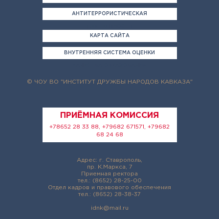
АНТИТЕРРОРИСТИЧЕСКАЯ
ДЕЯТЕЛЬНОСТЬ
КАРТА САЙТА
ВНУТРЕННЯЯ СИСТЕМА ОЦЕНКИ
КАЧЕСТВА ОБРАЗОВАНИЯ
© ЧОУ ВО "ИНСТИТУТ ДРУЖБЫ НАРОДОВ КАВКАЗА"
ПРИЁМНАЯ КОМИССИЯ
+78652 28 33 88, +79682 671571, +79682
68 24 68
Адрес: г. Ставрополь,
пр. К.Маркса, 7
Приемная ректора
тел.: (8652) 28-25-00
Отдел кадров и правового обеспечения
тел.: (8652) 28-38-37
idnk@mail.ru