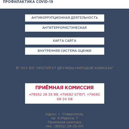
ПРОФИЛАКТИКА COVID-19
АНТИКОРРУПЦИОННАЯ ДЕЯТЕЛЬНОСТЬ
АНТИТЕРРОРИСТИЧЕСКАЯ
ДЕЯТЕЛЬНОСТЬ
КАРТА САЙТА
ВНУТРЕННЯЯ СИСТЕМА ОЦЕНКИ
КАЧЕСТВА ОБРАЗОВАНИЯ
© ЧОУ ВО "ИНСТИТУТ ДРУЖБЫ НАРОДОВ КАВКАЗА"
ПРИЁМНАЯ КОМИССИЯ
+78652 28 33 88, +79682 671571, +79682
68 24 68
Адрес: г. Ставрополь,
пр. К.Маркса, 7
Приемная ректора
тел.: (8652) 28-25-00