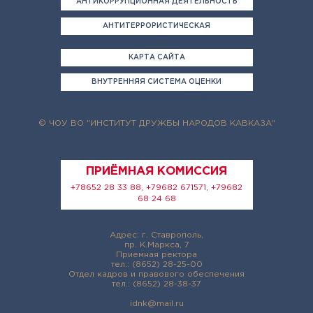
АНТИКОРРУПЦИОННАЯ ДЕЯТЕЛЬНОСТЬ
АНТИТЕРРОРИСТИЧЕСКАЯ
ДЕЯТЕЛЬНОСТЬ
КАРТА САЙТА
ВНУТРЕННЯЯ СИСТЕМА ОЦЕНКИ
КАЧЕСТВА ОБРАЗОВАНИЯ
© ЧОУ ВО "ИНСТИТУТ ДРУЖБЫ НАРОДОВ КАВКАЗА"
ПРИЁМНАЯ КОМИССИЯ
+78652 28 33 88, +79682 671571, +79682
68 24 68
Адрес: г. Ставрополь,
пр. К.Маркса, 7
Приемная ректора
тел.: (8652) 28-25-00
Отдел кадров и правового обеспечения
тел.: (8652) 28-38-37
idnk@mail.ru