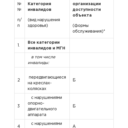
№
Категория
организации
№
инвалидов
доступности
объекта
п/
(вид нарушения
п
здоровья)
(формы
обслуживания)*
Все категории
1.
инвалидов и МГН
в том числе
инвалиды:
передвигающиеся
2
Б
на креслах-
колясках
с нарушениями
опорно-
3
Б
двигательного
аппарата
с нарушениями
4
А