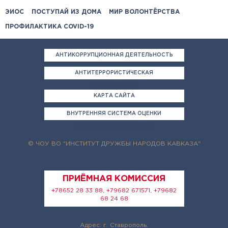
ЭИОС
ПОСТУПАЙ ИЗ ДОМА
МИР ВОЛОНТЁРСТВА
ПРОФИЛАКТИКА COVID-19
АНТИКОРРУПЦИОННАЯ ДЕЯТЕЛЬНОСТЬ
АНТИТЕРРОРИСТИЧЕСКАЯ
ДЕЯТЕЛЬНОСТЬ
КАРТА САЙТА
ВНУТРЕННЯЯ СИСТЕМА ОЦЕНКИ
КАЧЕСТВА ОБРАЗОВАНИЯ
© ЧОУ ВО "ИНСТИТУТ ДРУЖБЫ НАРОДОВ КАВКАЗА"
ПРИЁМНАЯ КОМИССИЯ
+78652 28 33 88, +79682 671571, +79682
68 24 68
Адрес: г. Ставрополь,