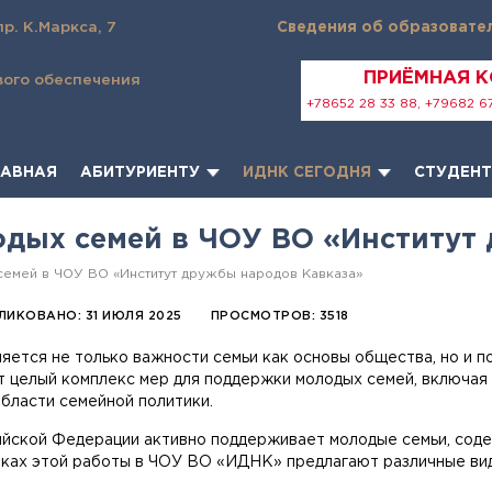
пр. К.Маркса, 7
Сведения об образовате
ПРИЁМНАЯ 
вого обеспечения
+78652 28 33 88, +79682 67
ЛАВНАЯ
АБИТУРИЕНТУ
ИДНК СЕГОДНЯ
СТУДЕН
дых семей в ЧОУ ВО «Институт 
емей в ЧОУ ВО «Институт дружбы народов Кавказа»
ЛИКОВАНО: 31 ИЮЛЯ 2025
ПРОСМОТРОВ: 3518
ется не только важности семьи как основы общества, но и по
т целый комплекс мер для поддержки молодых семей, включая
бласти семейной политики.
йской Федерации активно поддерживает молодые семьи, содей
мках этой работы в ЧОУ ВО «ИДНК» предлагают различные ви