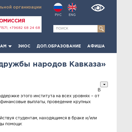
льной организации
РУС
ENG
КОМИССИЯ
1571, +79682 68 24 68
ТАМ
ЭИОС
ДОП.ОБРАЗОВАНИЕ
АФИША
дружбы народов Кавказа»
В
ддержке этого института на всех уровнях – от
 финансовые выплаты, проведение крупных
ствуя студентам, находящимся в браке и/или
ды помощи: