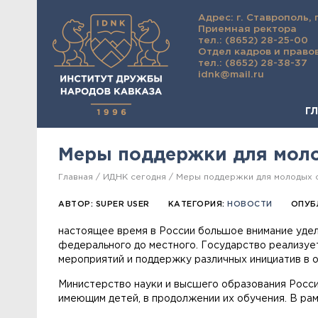
Адрес: г. Ставрополь, 
Приемная ректора
тел.: (8652) 28-25-00
Отдел кадров и право
тел.: (8652) 28-38-37
idnk@mail.ru
Г
Меры поддержки для моло
Главная
ИДНК сегодня
Меры поддержки для молодых с
АВТОР:
SUPER USER
КАТЕГОРИЯ:
НОВОСТИ
ОПУБ
настоящее время в России большое внимание уделя
федерального до местного. Государство реализуе
мероприятий и поддержку различных инициатив в о
Министерство науки и высшего образования Росси
имеющим детей, в продолжении их обучения. В ра