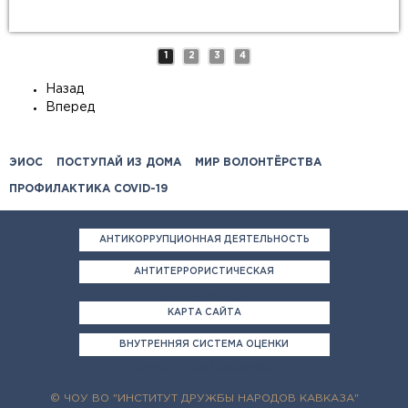
mp4
mp3
mp2
mp1
1
2
3
4
Назад
Вперед
ЭИОС
ПОСТУПАЙ ИЗ ДОМА
МИР ВОЛОНТЁРСТВА
ПРОФИЛАКТИКА COVID-19
АНТИКОРРУПЦИОННАЯ ДЕЯТЕЛЬНОСТЬ
АНТИТЕРРОРИСТИЧЕСКАЯ
ДЕЯТЕЛЬНОСТЬ
КАРТА САЙТА
ВНУТРЕННЯЯ СИСТЕМА ОЦЕНКИ
КАЧЕСТВА ОБРАЗОВАНИЯ
© ЧОУ ВО "ИНСТИТУТ ДРУЖБЫ НАРОДОВ КАВКАЗА"