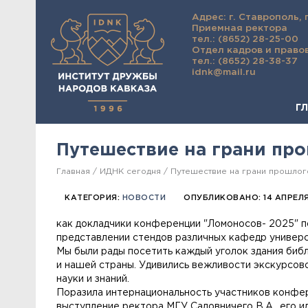
Адрес: г. Ставрополь, 
Приемная ректора
тел.: (8652) 28-25-00
Отдел кадров и право
тел.: (8652) 28-38-37
idnk@mail.ru
Г
Путешествие на грани пр
Главная
ИДНК сегодня
Путешествие на грани прошлог
КАТЕГОРИЯ:
НОВОСТИ
ОПУБЛИКОВАНО: 14 АПРЕЛЯ
как докладчики конференции "Ломоносов- 2025" п
представлении стендов различных кафедр универс
Мы были рады посетить каждый уголок здания биб
и нашей страны. Удивились вежливости экскурсово
науки и знаний.
Поразила интернациональность участников конфере
выступление ректора МГУ Садовничего В.А., его и