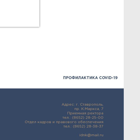
ПРОФИЛАКТИКА COVID-19
Адрес: г. Ставрополь,
пр. К.Маркса, 7
Приемная ректора
тел.: (8652) 28-25-00
Отдел кадров и правового обеспечения
тел.: (8652) 28-38-37
idnk@mail.ru