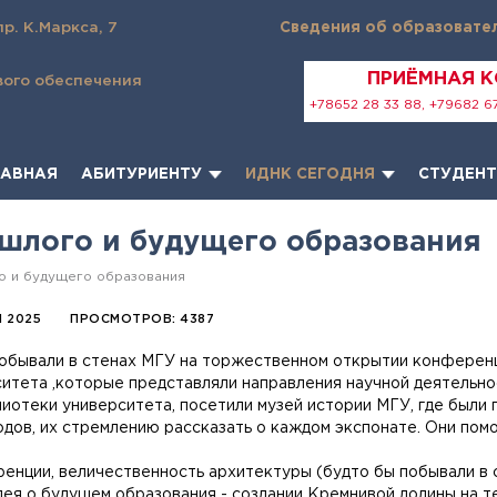
пр. К.Маркса, 7
Сведения об образовате
ПРИЁМНАЯ 
вого обеспечения
+78652 28 33 88, +79682 67
ЛАВНАЯ
АБИТУРИЕНТУ
ИДНК СЕГОДНЯ
СТУДЕН
ошлого и будущего образования
о и будущего образования
 2025
ПРОСМОТРОВ: 4387
обывали в стенах МГУ на торжественном открытии конференци
итета ,которые представляли направления научной деятельно
лиотеки университета, посетили музей истории МГУ, где были
дов, их стремлению рассказать о каждом экспонате. Они помо
нции, величественность архитектуры (будто бы побывали в ст
дея о будущем образования - создании Кремнивой долины на т