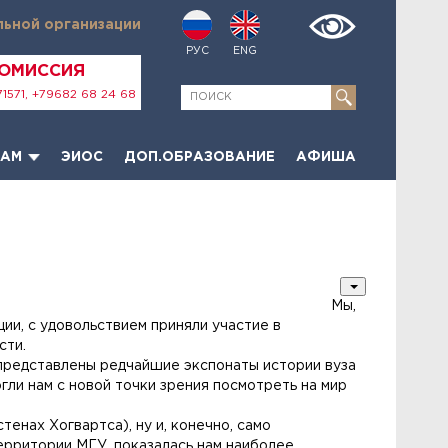
льной организации
РУС
ENG
КОМИССИЯ
1571, +79682 68 24 68
ТАМ
ЭИОС
ДОП.ОБРАЗОВАНИЕ
АФИША
Мы,
и, с удовольствием приняли участие в
сти.
 представлены редчайшие экспонаты истории вуза
гли нам с новой точки зрения посмотреть на мир
енах Хогвартса), ну и, конечно, само
ерритории МГУ, показалась нам наиболее