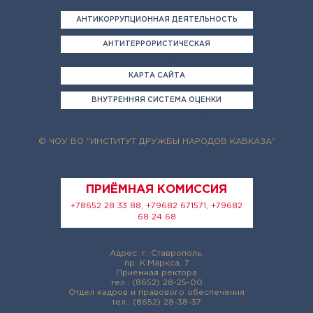
АНТИКОРРУПЦИОННАЯ ДЕЯТЕЛЬНОСТЬ
АНТИТЕРРОРИСТИЧЕСКАЯ
ДЕЯТЕЛЬНОСТЬ
КАРТА САЙТА
ВНУТРЕННЯЯ СИСТЕМА ОЦЕНКИ
КАЧЕСТВА ОБРАЗОВАНИЯ
© ЧОУ ВО "ИНСТИТУТ ДРУЖБЫ НАРОДОВ КАВКАЗА"
ПРИЁМНАЯ КОМИССИЯ
+78652 28 33 88, +79682 671571, +79682
68 24 68
Адрес: г. Ставрополь,
пр. К.Маркса, 7
Приемная ректора
тел.: (8652) 28-25-00
Отдел кадров и правового обеспечения
тел.: (8652) 28-38-37