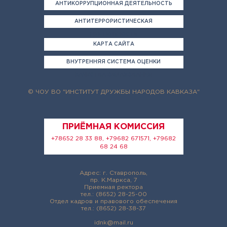
АНТИКОРРУПЦИОННАЯ ДЕЯТЕЛЬНОСТЬ
АНТИТЕРРОРИСТИЧЕСКАЯ
ДЕЯТЕЛЬНОСТЬ
КАРТА САЙТА
ВНУТРЕННЯЯ СИСТЕМА ОЦЕНКИ
КАЧЕСТВА ОБРАЗОВАНИЯ
© ЧОУ ВО "ИНСТИТУТ ДРУЖБЫ НАРОДОВ КАВКАЗА"
ПРИЁМНАЯ КОМИССИЯ
+78652 28 33 88, +79682 671571, +79682
68 24 68
Адрес: г. Ставрополь,
пр. К.Маркса, 7
Приемная ректора
тел.: (8652) 28-25-00
Отдел кадров и правового обеспечения
тел.: (8652) 28-38-37
idnk@mail.ru